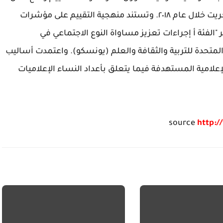
الصحفيات في مؤسسات الإعلام الأردنية" والتي أجريت خلال عام ٢٠١٨. وتستند منهجية التقييم على مؤشرات
"الفئة أ إجراءات تعزيز مساواة النوع الاجتماعي في
لمتحدة للتربية والثقافة والعلم (يونسكو). واعتمدت أساليب
امية المستهدفة فيما يتعلق بأعداد النساء الإعلاميات
source
http:/