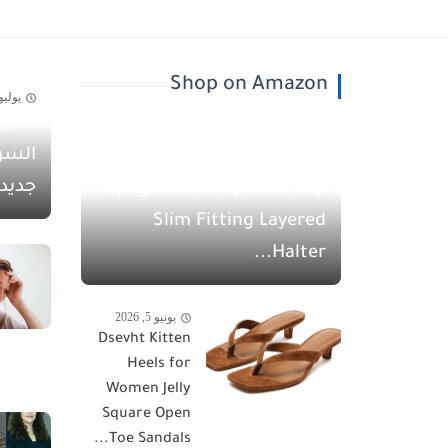
Shop on Amazon
يوليو 30, 26
أسيل
يونيو 5, 2026
السو
QINSEN Women's
جديد
Spaghetti Strap Tank Top
Slim Fitting Layered
Halter...
يونيو 5, 2026
Dsevht Kitten
Heels for
Women Jelly
Square Open
Toe Sandals...