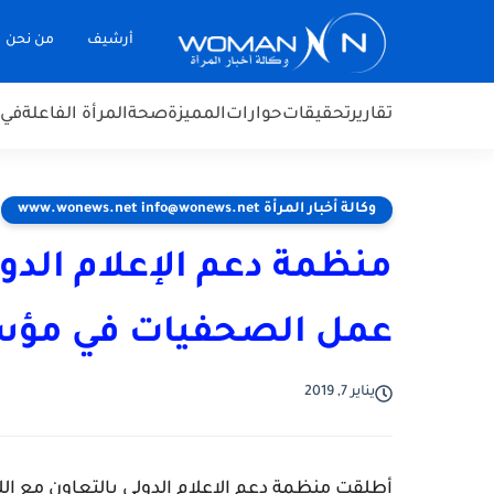
أرشيف
من نحن
تقارير
تحقيقات
حوارات
المميزة
صحة
المرأة الفاعلة
في 
وكالة أخبار المرأة www.wonews.net info@wonews.net
منظمة دعم الإعلام الدو
عمل الصحفيات في مؤسسا
يناير 7, 2019
أطلقت منظمة دعم الإعلام الدولي بالتعاون مع الل