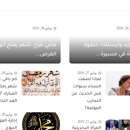
20
يوليو 30, 2026
 الشهيل سفيرةً لدى
يد وآيسلندا: خطوة
ماغي فرح: شهر يفتح أبو
ة في مسيرة...
الفرص...
يوليو 27, 2026
يوليو 28, 2026
لماذا تصمت
كم باقي ع
النساء سنوات
شهر رمض
قبل الحديث عن
التجارب
العد التناز
المؤلمة؟
يوليو 28, 2026
إجازة المو
يوليو 21, 2026
المرأة البحرينية
النبوي ..