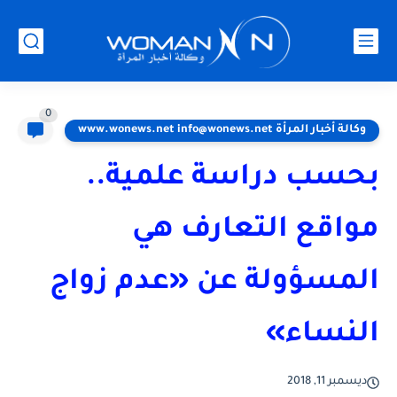
0
وكالة أخبار المرأة www.wonews.net info@wonews.net
بحسب دراسة علمية..
مواقع التعارف هي
المسؤولة عن «عدم زواج
النساء»
ديسمبر 11, 2018