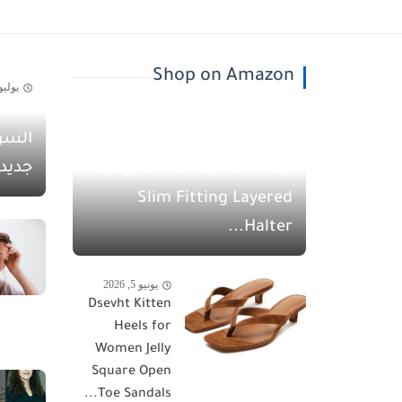
Shop on Amazon
يوليو 30, 26
أسيل
يونيو 5, 2026
السو
QINSEN Women's
جديد
Spaghetti Strap Tank Top
Slim Fitting Layered
Halter...
يونيو 5, 2026
Dsevht Kitten
Heels for
Women Jelly
Square Open
Toe Sandals...