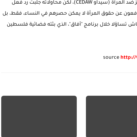
الفلسطيني حول اتفاقية إلغاء كافة أشكال التمييز ضد المرأة (سيداو CEDAW)، لكن محاولاته جلبت رد فعل
افعون عن حقوق المرأة لا يمكن حصرهم في النساء، فقط، بل
ش تساؤلا خلال برنامج "آفاق"، الذي بثته فضائية فلسطين
source
http:/