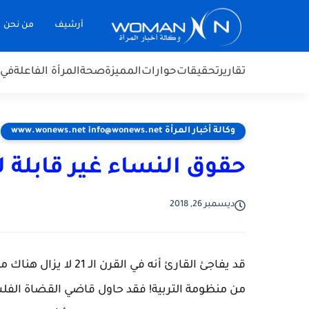
أرشيف
من نحن
تقارير
تحقيقات
حوارات
المميزة
صحة
المرأة الفاعلة
في 
وكالة أخبار المرأة www.wonews.net info@wonews.net
حقوق النساء غير قابلة ل
ديسمبر 26, 2018
قد يفاجئ القارئ أنه ف
من منظومة التربية! فقد حاول قاضي القضاة الف