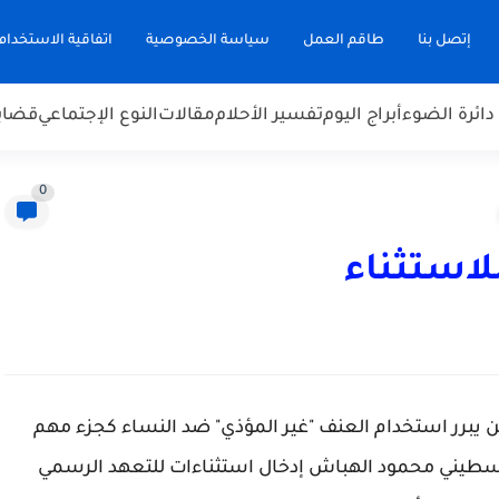
إتصل بنا
طاقم العمل
سياسة الخصوصية
اتفاقية الاستخدام
دائرة الضوء
أبراج اليوم
تفسير الأحلام
مقالات
النوع الإجتماعي
قضاي
0
لاستثناء
ي القرن الـ 21 لا يزال هناك من يبرر استخدام العنف "غير المؤذي" ضد النساء كجزء مهم
لسطيني محمود الهباش إدخال استثناءات للتعهد الرسمي