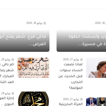
20
يوليو 30, 2026
 الشهيل سفيرةً لدى
يد وآيسلندا: خطوة
ماغي فرح: شهر يفتح أبو
ة في مسيرة...
الفرص...
يوليو 27, 2026
يوليو 28, 2026
لماذا تصمت
كم باقي ع
النساء سنوات
شهر رمض
قبل الحديث عن
التجارب
العد التناز
المؤلمة؟
يوليو 28, 2026
إجازة المو
يوليو 21, 2026
المرأة البحرينية
النبوي ..