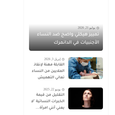
يوليو 21, 2026
تمييز هيكلي واضح ضد النساء
الأجنبيات في الدانمرك
إبريل 3, 2026
القابلة مهنة لإنقاذ
الملايين من النساء
تعاني التهميش
يونيو 22, 2025
التقليل من قيمة
الخبرات النسائية "لا
يعني أنني امرأة...