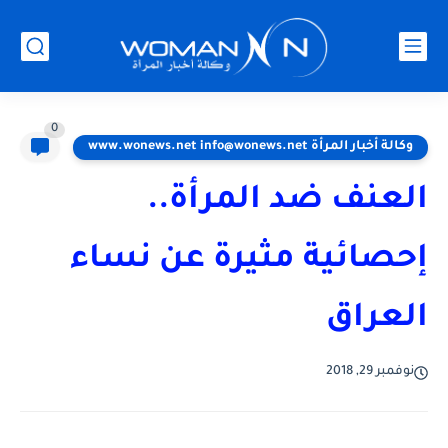
0
وكالة أخبار المرأة www.wonews.net info@wonews.net
العنف ضد المرأة..
إحصائية مثيرة عن نساء
العراق
نوفمبر 29, 2018