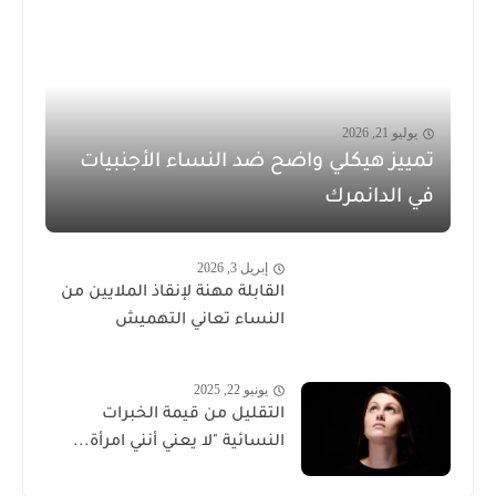
يوليو 21, 2026
تمييز هيكلي واضح ضد النساء الأجنبيات
في الدانمرك
إبريل 3, 2026
القابلة مهنة لإنقاذ الملايين من
النساء تعاني التهميش
يونيو 22, 2025
التقليل من قيمة الخبرات
النسائية "لا يعني أنني امرأة...