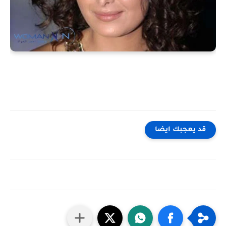
قد يعجبك ايضا