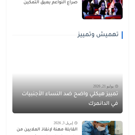
صراع النواعم يعيق التمكين
تهميش وتمييز
يوليو 21, 2026
تمييز هيكلي واضح ضد النساء الأجنبيات
في الدانمرك
إبريل 3, 2026
القابلة مهنة لإنقاذ الملايين من