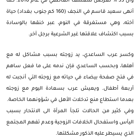
وأنّ 33 % تعرّضن للتعسّف العاطفي في عام 2010. كما
أنهى سعيد قاسم في النجف (160 كم جنوب بغداد) حياة
أخته، وهي مستغرقة في النوم، عبر خنقها بالوسادة
بسبب اكتشاف علاقتها غير الشرعية برجل آخر.
وكسر عرب الساعدي، يد زوجته بسبب مشاكل له مع
أهلها، وبحسب الساعدي فإن ندمه على ما فعل ساهم
في فتح صفحة بيضاء في حياته مع زوجته التي أنجبت له
أربعة أطفال. ويعيش عرب بسعادة اليوم مع زوجته
بعدما استطاع منع تدخلات الأهل في شؤونهما الخاصة.
وفي كثير من الحالات تلجأ المرأة الى الانتحار بسبب
اليأس واستفحال الخلافات الزوجية وعدم تفهم المجتمع
الذي يسيطر عليه الذكور مشكلتها.