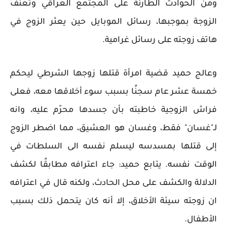
ومن الحوادث الطارئة على المجتمع العراقي وتعنف
الزوجة بموجبها، رسائل الموبايل حين يعثر الزوج في
هاتف زوجته على رسائل غرامية.
وعالج حميد قضية امرأة قتلها زوجها الشرطي ليحكم
خمسة عشر عام سجنًا بسبب سوء أخلاقها معه، فعلى
فراش الزوجية خاطبته بأن جسدها محرّم عليه، وانه
لـ"غسان" فقط، وغسان هو العشيق، مما اضطر الزوج
إلى قتلها بمسدسه ليسلم نفسه الى السلطات في
الوقت نفسه. يتابع حميد: جاء اعترافه مطابقًا لكشف
الدلالة والكشف على محل الحادث، ولكنه قال في اعترافه
ان زوجته سيئة الأخلاق، إلا أنه كان يتحمل ذلك بسبب
الأطفال.