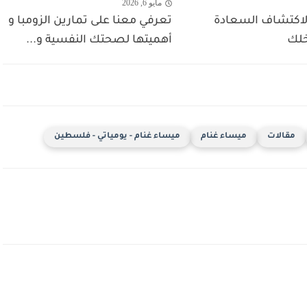
مايو 6, 2026
كتشاف السعادة
تعرفي معنا على تمارين الزومبا و
خلك
أهميتها لصحتك النفسية و...
مقالات
ميساء غنام
ميساء غنام - يومياتي - فلسطين