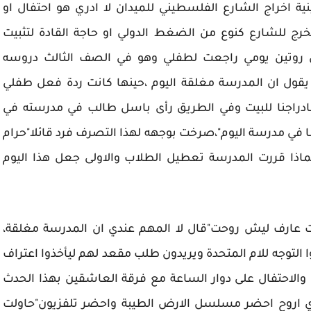
ية اخراج الشارع الفلسطيني للميدان لا ادري هو احتفال او
خرج للشارع كنوع من الضغط الدولي او حاجة القادة لتثبيت
روتين يومي راجعت لطفلي وهو في الصف الثالث دروسه
يقول ان المدرسة مغلقة اليوم ،حينها كانت ردة فعل طفلي
 بادراجنا للبيت وفي الطريق رأى باسل طالب في مدرسته في
"ما في مدرسة اليوم"،صرخت بوجهه لهذا التصرف فرد قائلا"حرام
اذا قررت المدرسة تعطيل الطلاب والاولى جعل هذا اليوم
ت عارف ليش روحت"قال لا المهم عندي ان المدرسة مغلقة،
التوجه للام المتحدة ويريدون طلب مقعد لهم ليأخذوا اعتراف
 والاحتفال على دوار الساعة مع فرقة العاشقين بهذا الحدث
.بدي اروح احضر مسلسل الارض الطيبة واحضر تلفزيون"حاولت