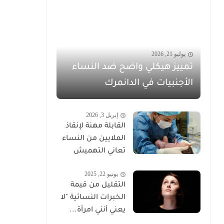
يوليو 21, 2026
تمييز هيكلي واضح ضد النساء
الأجنبيات في الدانمرك
إبريل 3, 2026
القابلة مهنة لإنقاذ
الملايين من النساء
تعاني التهميش
يونيو 22, 2025
التقليل من قيمة
الخبرات النسائية "لا
يعني أنني امرأة...