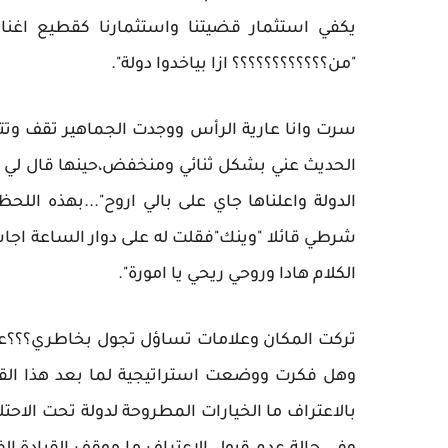
يكفي استثمار قضيتنا واستثمارنا كقطيع اغنام
"من؟؟؟؟؟؟؟؟؟؟؟؟ ازا بياخدوا دولة".
سرت وانا عارية الرأس ووجدت الجماهير تقف وتت
الحديث عني بشكل ثنائي ومنخفض،حينها قال لي ص
الدولة واعلناها جاي على بالي اروح"...بهذه ال
شرطي قائلا "وينك"فقلت له على دوار الساعة اجا
الكلام هادا وروحي ريحي يا امورة".
تركت المكان وعلامات تساؤل تجول بخاطري؟؟؟على
وهل فكرت ووضعت استراتيجية لما بعد هذا القر
بالاعتراف ما الخيارات المطروحة لدولة تحت الاحت