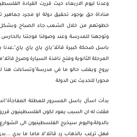
وعدنا ليوم الاربعاء حيث قررت القيادة الفلسطين
مناداة حق بوجود تحقيق دولة او مجرد جماهير ت
خطوتهم من خلال الشعب.جاء الصباح وبشكل 
وتوجهنا للمدرسة وعند وصولنا فوجئنا بالحارس 
باسل ضحكة كبيرة قائلا"ياي ياي ياي ياي"،عدنا
المرحلة الثانوية وفتح نافذة السيارة وصرخ قائلا
يروح ويغلب حالو ما في مدرسة"وتساءلت هنا لم
محورا للحديث عن الدولة
بدأت اسأل باسل المسرور للعطلة المفاجأة"ان
فقلت له ان السبب يعود لكون الفلسطينيون قرروا 
بالدولة،واليوم سيخرج الفلسطينيون الى الشوارع
فهل ترغب بالذهاب رد قائلا"لا ماما ما بدي ..