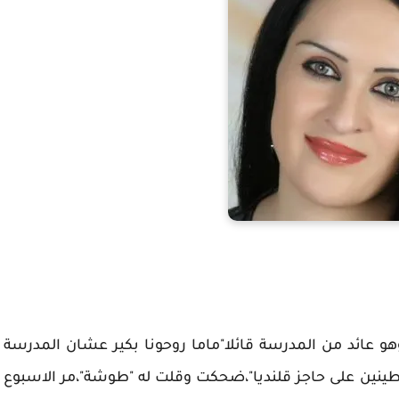
هو عائد من المدرسة قائلا"ماما روحونا بكير عشان المدرسة
ينين على حاجز قلنديا"،ضحكت وقلت له "طوشة"،مر الاسبوع