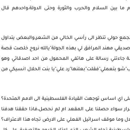
 ما بين السلام والحرب والثورة وحتى الدولة،واحدهم قال
جمع حولي تنظر الى رأسي الخالي من الشعر،والبعض يتداول
ديقي مهند المرافق لي بهذه الجولة"يالله نروح خلصت قصة
لحظة جاءتني رسالة على هاتفي المحمول من احد اصدقائي وهو
ب"شو بتعملي"فقلت"بعلنها"رد علي"يا بنت الحلال انسيكي من
 اي اساس توجهت القيادة الفلسطينية الى الامم المتحدة؟
ار سواء حصلنا على المقعد ام لم نحصل،فاذا حققنا هدفنا
لال وما موقف اسرائيل الفعلي على الارض تجاه هذا الاعتراف؟