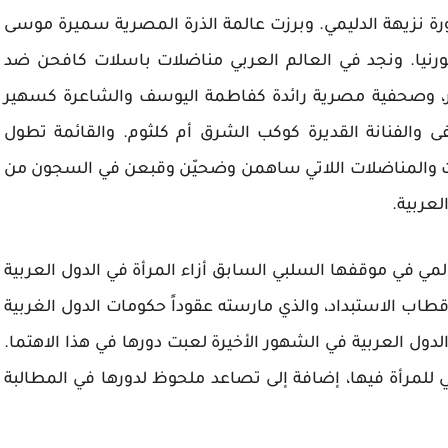
ثورة 14 تموز، وهي الدكتورة نزيهة الدليمي. وبرزت عالمة الذرة المصرية سميرة موسى
موساد في كاليفورنيا. ونجد في العالم العربي مناضلات باسلات كافحن ضد
ئر، وصحفية مصرية رائدة كفاطمة اليوسف والشاعرة كسهير
والفنانة القديرة كوكب الشرق أم كلثوم. والقائمة تطول
ات والمناضلات اللاتي ساهمن وضحيّن وقبعن في السجون من
لعربية.
المي في موقفها السلبي السابق أزاء المرأة في الدول العربية
أقطاب الاستبداد، والذي مارسته عقوداً حكومات الدول الغربية
الدول العربية في الشهور الأخيرة لعبت دورها في هذا الاهتما.
 للمرأة فيها، إضافة إلى تصاعد ملحوظ لدورها في المطالبة