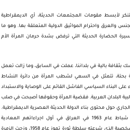
تنكر لأبسط مقومات المجتمعات الحديثة، أي الديمقراطية
نس والعرق واحترام المواثيق الدولية المتعلقة بها. وهو ما
لمسيرة الحضارة الحديثة التي ترفض بشدة حرمان المرأة الأم
بثقافة بالية في بلداننا، عملت في السابق، وما زالت تعمل
ة بحتة، تتمثل في السعي لشطب المرأة من دائرة النشاط
 على البناء السياسي الفاشل القائم على الوصاية والاستبداد
لبية البلدان العربية. فقضية المرأة وحقوقها أصبحت في صلب
لجاري حول محتوى بناء الدولة الحديثة العصرية الديمقراطية.
وليس من قبيل الصدفة أن يبادر انقلابيو ردة شباط عام 1963 في العراق في أول اجراءاتهم المعادية
للديمقراطية والتقدم إلى إلغاء قانون الأحوال الشخصية الذي شرعته سلطة ثورة تموز عام 1958، وزجت الزمرة