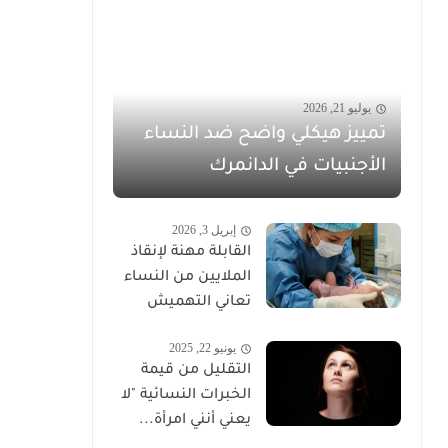
يوليو 21, 2026
تمييز هيكلي واضح ضد النساء
الأجنبيات في الدانمرك
إبريل 3, 2026
القابلة مهنة لإنقاذ
الملايين من النساء
تعاني التهميش
يونيو 22, 2025
التقليل من قيمة
الخبرات النسائية "لا
يعني أنني امرأة...