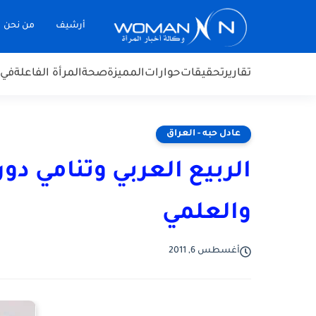
أرشيف
من نحن
تقارير
تحقيقات
حوارات
المميزة
صحة
المرأة الفاعلة
في 
عادل حبه - العراق
الربيع العربي وتنامي دو
والعلمي
أغسطس 6, 2011