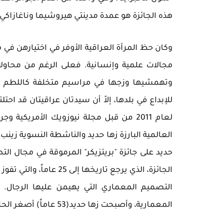
هذه الجائزة هو عمدة مدينتي هيروشيما وناغازاكي ال
وكان حظ المرأة العراقية الأوفر في اختيارهن في 
مجالات علمية وإنسانية. فعلى الرغم من محاول
وتهمشيها وزجها في مراسيم متخلفة كاللطم وأضر
لعام 2011 من قبل مجلة نيوزويك الأمريكية
العالمية البارزة زها حديد والناشطة النسوية زين
حديد على جائزة "بريتزيكر" المرموقة في مجال الت
الجائزة، الذي يرجع تاري
التصميم المعماري التي يهيمن عليها الرجال. ع
المعمارية، وأصبحت زها حديد(53 عاماً) أصغر الحائزين على هذه الجائزة.