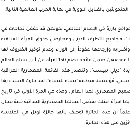
منكوبتين بالقنابل النووية في نهاية الحرب العالمية الثانية.
مواقع بارزة في الإعلام العالمي، لكونهن قد حققن نجاحات في
ات مجاميع التطرف الديني ومعارضي حقوق المرأة العراقية
ابه وإرجاعها عقوداً إلى الوراء وعدم توفير الظروف لها
للإبداع في بلدها، إلاّ أن سيدتان عراقيتان قد احتلتا موقعهن ضمن قائمة تضم 150 امرأة من أبرز نساء العالم
 وجريدة "ديلي بييست". وتتصدر هذه القائمة المعمارية العراقية
ب سلبي، مُؤسِسة منظمة "نساء للنساء". لقد حازت السيدة زها
صميم المعماري لهذا العام ، وهذه هي المرة الأولى في تاريخ
خها إلى 25 عاماً، والتي تفوز بها امرأة اعتلت بفضل أعمالها المعمارية الحداثية قمة مجال
لماً أن هذه الجائزة توصف بأنها جائزة نوبل في الهندسة