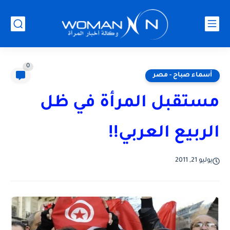
0
أسماء صباح - مصر
مستقبل المرأة في ظل
الربيع العربي!!
يوليو 21, 2011