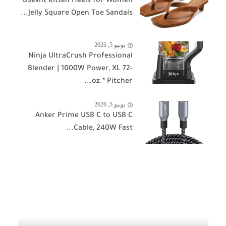
Dsevht Kitten Heels for Women
Jelly Square Open Toe Sandals...
يونيو 5, 2026
Ninja UltraCrush Professional
Blender | 1000W Power, XL 72-
oz.* Pitcher...
يونيو 5, 2026
Anker Prime USB C to USB C
Cable, 240W Fast...