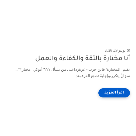
يوليو 29, 2026
أنا مختارة بالثقة والكفاءة والعمل
بقلم: المختارة/ فاتن حرب - غزةرداعلى من يسأل ؟؟؟"أبوكي_مختار؟"...
سؤالٌ يتكرر،وإجابةٌ تصنع الفرقمنذ...