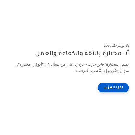
يوليو 29, 2026
أنا مختارة بالثقة والكفاءة والعمل
بقلم: المختارة/ فاتن حرب - غزةرداعلى من يسأل ؟؟؟"أبوكي_مختار؟"...
سؤالٌ يتكرر،وإجابةٌ تصنع الفرقمنذ...