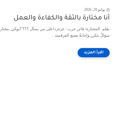
يوليو 29, 2026
أنا مختارة بالثقة والكفاءة والعمل
بقلم: المختارة/ فاتن حرب - غزةرداعلى من يسأل ؟؟؟"أبوكي_مختار؟"
سؤالٌ يتكرر،وإجابةٌ تصنع الفرقمنذ...