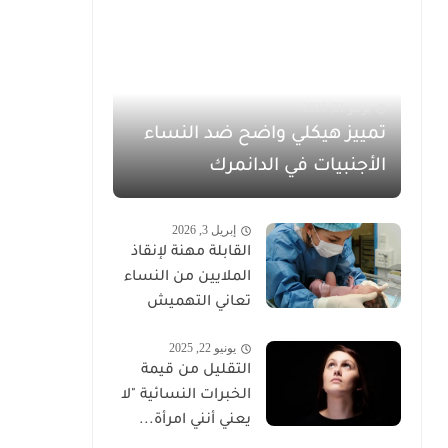
يوليو 21, 2026
تمييز هيكلي واضح ضد النساء
الأجنبيات في الدانمرك
إبريل 3, 2026
القابلة مهنة لإنقاذ
الملايين من النساء
تعاني التهميش
يونيو 22, 2025
التقليل من قيمة
الخبرات النسائية "لا
يعني أنني امرأة...