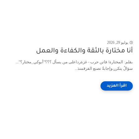
يوليو 29, 2026
أنا مختارة بالثقة والكفاءة والعمل
بقلم: المختارة/ فاتن حرب - غزةرداعلى من يسأل ؟؟؟"أبوكي_مختار؟"...
سؤالٌ يتكرر،وإجابةٌ تصنع الفرقمنذ...