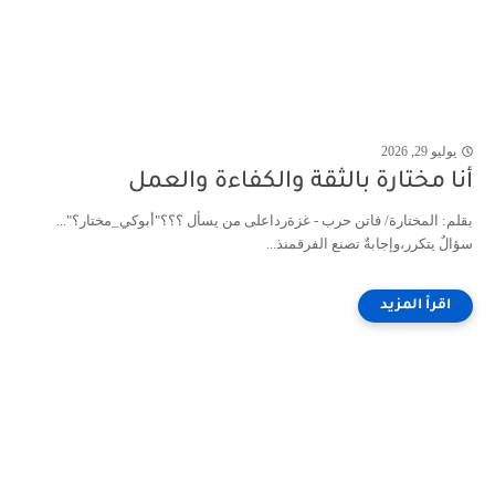
يوليو 29, 2026
أنا مختارة بالثقة والكفاءة والعمل
بقلم: المختارة/ فاتن حرب - غزةرداعلى من يسأل ؟؟؟"أبوكي_مختار؟"...
سؤالٌ يتكرر،وإجابةٌ تصنع الفرقمنذ...